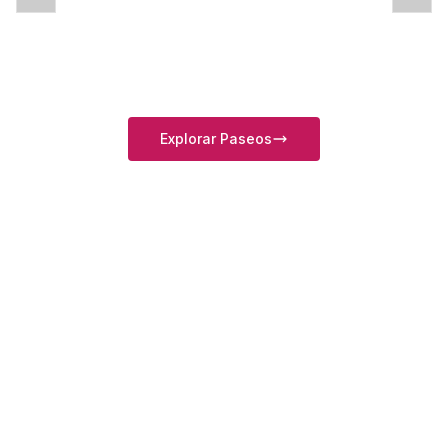
de Autor
HISTORIA Y TRADICIÓN EN CADA PASEO
Explorar Paseos