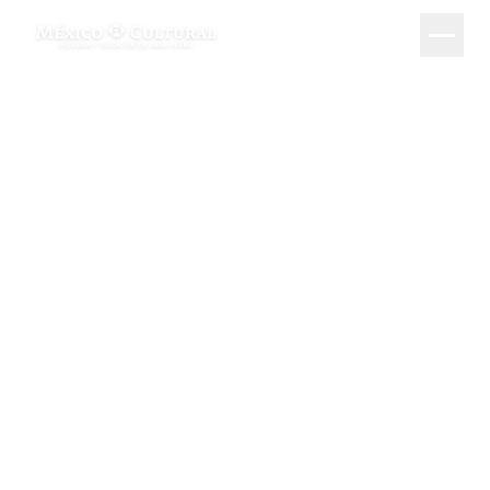
Paseos Culturales de Autor
Paseos Nacionales
Paseos Internacionales
Paseos Privados